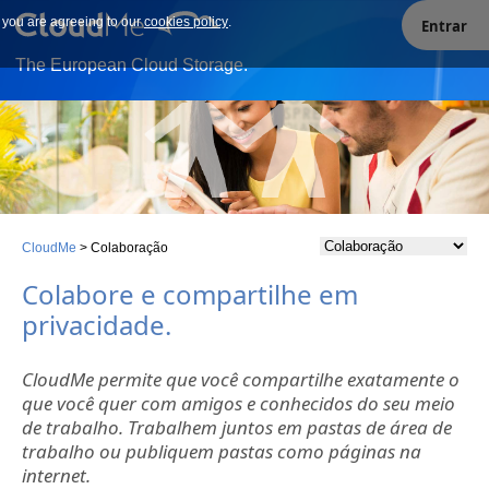
e you are agreeing to our
Our site uses cookies. By continuing to use our site you are
cookies policy
.
Entrar
agreeing to our cookies policy.
The European Cloud Storage.
CloudMe
>
Colaboração
Colabore e compartilhe em
privacidade.
CloudMe permite que você compartilhe exatamente o
que você quer com amigos e conhecidos do seu meio
de trabalho. Trabalhem juntos em pastas de área de
trabalho ou publiquem pastas como páginas na
internet.