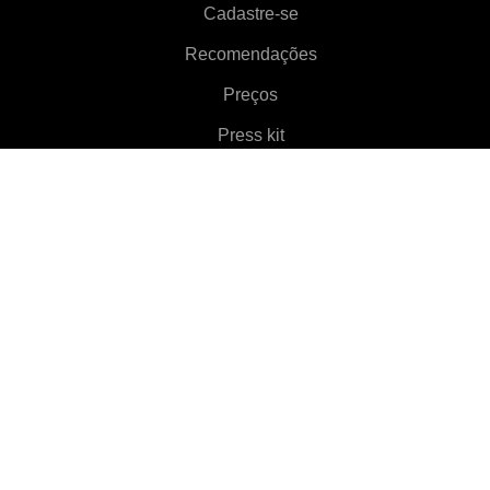
Cadastre-se
Recomendações
Preços
Press kit
Aproximadamente
Features
▼
Clientes
▼
Aprenda mais
▼
Ajuda
▼
Language
▼