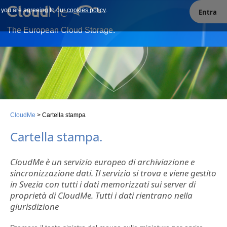
e you are agreeing to our
Our site uses cookies. By continuing to use our site you are
cookies policy
.
Entra
agreeing to our cookies policy.
The European Cloud Storage.
CloudMe
>
Cartella stampa
Cartella stampa
.
CloudMe è un servizio europeo di archiviazione e
sincronizzazione dati. Il servizio si trova e viene gestito
in Svezia con tutti i dati memorizzati sui server di
proprietà di CloudMe. Tutti i dati rientrano nella
giurisdizione