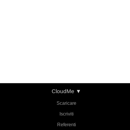
CloudMe
▼
Scaricare
Iscriviti
Referenti