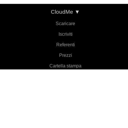
CloudMe
▼
Scaricare
Iscriviti
Referenti
Prezzi
Cartella stampa
Informazioni
Caratteristiche
▼
Clienti
▼
Per saperne di più
▼