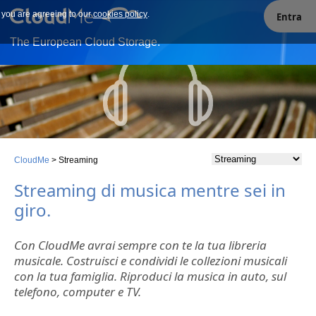
e you are agreeing to our
Our site uses cookies. By continuing to use our site you are
cookies policy
.
Entra
agreeing to our cookies policy.
The European Cloud Storage.
CloudMe
>
Streaming
Streaming di musica mentre sei in
giro.
Con CloudMe avrai sempre con te la tua libreria
musicale. Costruisci e condividi le collezioni musicali
con la tua famiglia. Riproduci la musica in auto, sul
telefono, computer e TV.