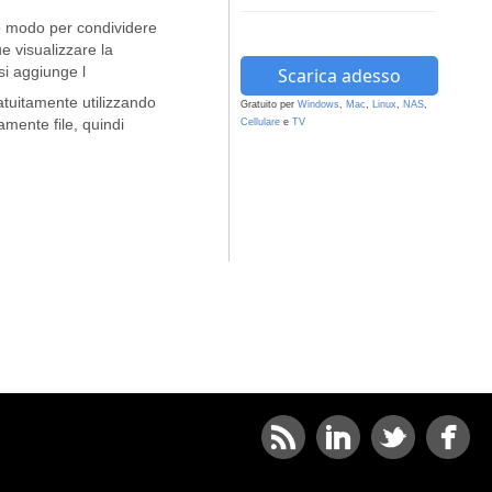
lo modo per condividere
 visualizzare la
i aggiunge l
Scarica adesso
atuitamente utilizzando
Gratuito per
Windows
,
Mac
,
Linux
,
NAS
,
mente file, quindi
Cellulare
e
TV