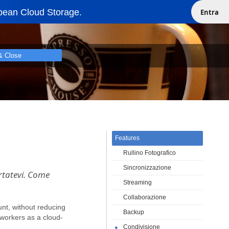
pean Cloud Storage.
Entra
& Close
Features
Rullino Fotografico
Sincronizzazione
ortatevi. Come
Streaming
Collaborazione
unt, without reducing
Backup
-workers as a cloud-
Condivisione
●