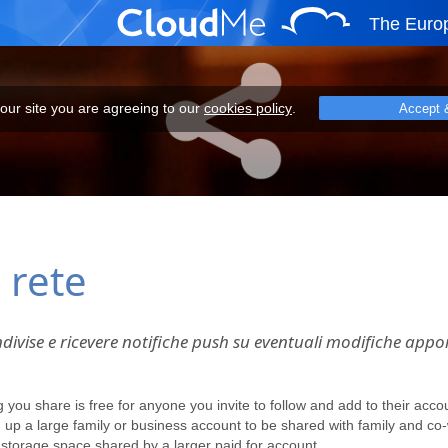
The Euro
eeing to our cookies policy.
 our site you are agreeing to our
cookies policy
.
Accept 
 rete
ndivise e ricevere notifiche push su eventuali modifiche app
ou share is free for anyone you invite to follow and add to their acco
g up a large family or business account to be shared with family and co
storage space shared by a larger paid for account.