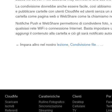
La condivisione dovrebbe anche essere facile, così abbiamo ri
e pubblicare cartelle con utenti CloudMe ed utenti senza u
cartella come pagina web o WebShare come la chiamiamo noi
Notifiche Push e WebShare permettono di condividere foto, vid
qualsiasi rete WiFi o connessione Internet. Basta impostare 
aggiungi il contenuto alla cartella e ciò gli sarà notificato au
→ Impara altro nel nostro
lezione
,
Condivisione file...
...
CloudMe
Caratteristiche
Clienti
Per
Scaricare
Rullino Fotografico
Desktop
Fac
Iscriviti
Sincronizzazione
Cellulare
Twit
Referenti
Streaming
TV
Lin