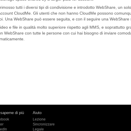
mosso tutti i diversi tipi di condivisione e introdotto WebShare, un so
n account CloudMe. Gli utenti che non hanno CloudMe possono comunque
. Una WebShare può essere seguita, e con il seguire una WebShare s
eo e file in qualità molto superiore rispetto agli MMS, e soprattutto gr
un WebShare con tutte le persone con cui hai bisogno di inviare comoda
tomaticamente.
 saperne di più
Aiuto
ebook
Lezione
ter
Sincronizzare
kedIn
Legale