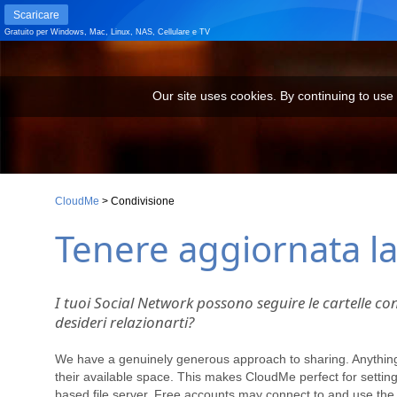
Scaricare
Gratuito per
Windows
,
Mac
,
Linux
,
NAS
,
Cellulare
e
TV
Our site uses cookies. By continuing to use our site you are agr
Our site uses cookies. By continuing to use
CloudMe
>
Condivisione
Tenere aggiornata la
I tuoi Social Network possono seguire le cartelle co
desideri relazionarti?
We have a genuinely generous approach to sharing. Anything y
their available space. This makes CloudMe perfect for settin
based file server. Free accounts may connect to and use the 