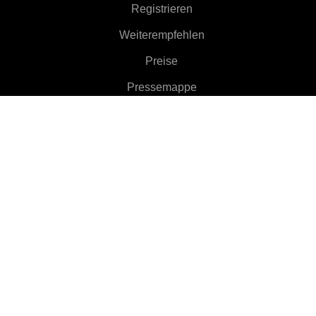
Registrieren
Weiterempfehlen
Preise
Pressemappe
Info
Funktionen
▼
Clients
▼
Weiterlesen
▼
Hilfe
▼
Language
▼