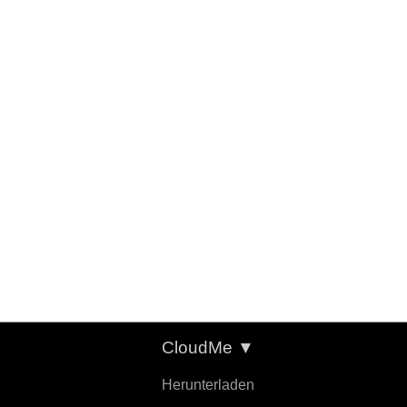
CloudMe
▼
Herunterladen