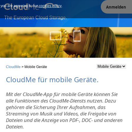
e you are agreeing to our
Our site uses cookies. By continuing to use our site you are
cookies policy
.
Anmelden
agreeing to our cookies policy.
The European Cloud Storage.
CloudMe
>
Mobile Geräte
CloudMe für mobile Geräte.
Mit der CloudMe-App für mobile Geräte können Sie
alle Funktionen des CloudMe-Diensts nutzen. Dazu
gehören die Sicherung Ihrer Aufnahmen, das
Streaming von Musik und Videos, die Freigabe von
Dateien und die Anzeige von PDF-, DOC- und anderen
Dateien.