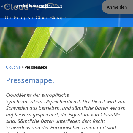
e you are agreeing to our
Our site uses cookies. By continuing to use our site you are
cookies policy
.
Anmelden
agreeing to our cookies policy.
The European Cloud Storage.
CloudMe
>
Pressemappe
Pressemappe
.
CloudMe ist der europäische
Synchronisations-/Speicherdienst. Der Dienst wird von
Schweden aus betrieben, und sämtliche Daten werden
auf Servern gespeichert, die Eigentum von CloudMe
sind. Sämtliche Daten unterliegen dem Recht
Schwedens und der Europäischen Union und sind