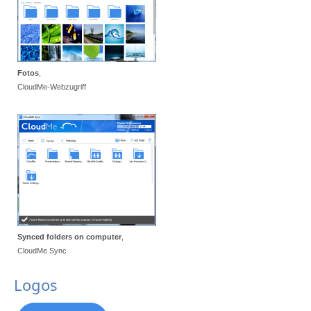
Fotos
,
CloudMe-Webzugriff
Synced folders on computer
,
CloudMe Sync
Logos