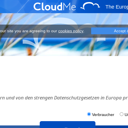
The Euro
eeing to our cookies policy.
 our site you are agreeing to our
cookies policy
.
Accept 
rn und von den strengen Datenschutzgesetzen in Europa pro
Verbraucher
U