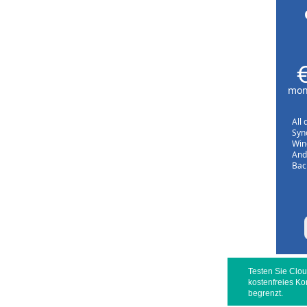
mont
All 
Sync
Win
And
Bac
Testen Sie Clou
kostenfreies Ko
begrenzt.