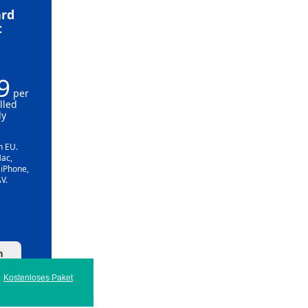
rd
t
9
per
lled
ly
n EU.
Mac,
 iPhone,
V.
n
Kostenloses Paket