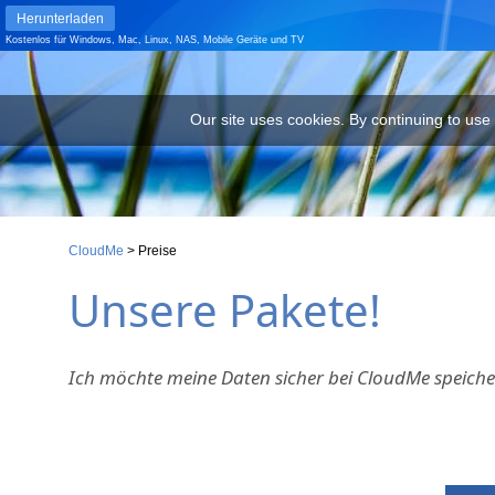
Herunterladen
Kostenlos für
Windows
,
Mac
,
Linux
,
NAS
,
Mobile Geräte
und
TV
Our site uses cookies. By continuing to use our site you are agr
Our site uses cookies. By continuing to use
CloudMe
>
Preise
Unsere Pakete!
Ich möchte meine Daten sicher bei CloudMe speiche