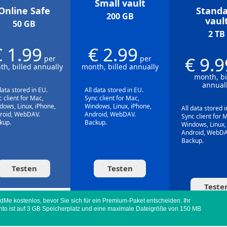
Small vault
Online Safe
Standa
200 GB
vaul
50 GB
2 TB
€ 1.99
€ 2.99
€ 9.9
per
per
h, billed annually
month, billed annually
month, bi
annual
data stored in EU.
All data stored in EU.
 client for Mac,
Sync client for Mac,
dows, Linux, iPhone,
Windows, Linux, iPhone,
All data stored i
roid, WebDAV.
Android, WebDAV.
Sync client for 
kup.
Backup.
Windows, Linux,
Android, WebDA
Backup.
Testen
Testen
Teste
dMe kostenlos, bevor Sie sich für ein Premium-Paket entscheiden. Ihr
nto ist auf 3 GB Speicherplatz und eine maximale Dateigröße von 150 MB