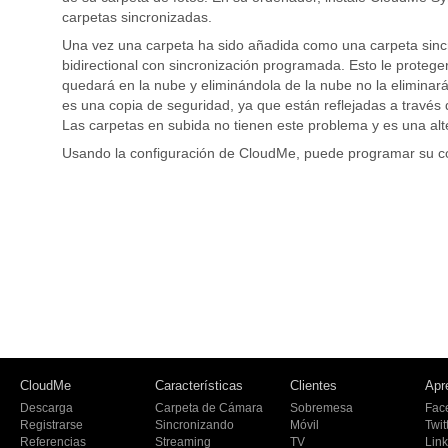
carpetas sincronizadas.
Una vez una carpeta ha sido añadida como una carpeta sincr
bidirectional con sincronización programada. Esto le protege
quedará en la nube y eliminándola de la nube no la eliminar
es una copia de seguridad, ya que están reflejadas a través d
Las carpetas en subida no tienen este problema y es una al
Usando la configuración de CloudMe, puede programar su co
CloudMe
Características
Clientes
Apr
Descarga
Carpeta de Cámara
Sobremesa
Fac
Registrarse
Sincronizando
Móvil
Twit
Referencias
Streaming
TV
Lin