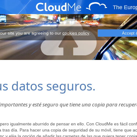
The Euro
eeing to our cookies policy.
 our site you are agreeing to our
cookies policy
.
Accept 
s datos seguros.
mportantes y esté seguro que tiene una copia para recuper
ero igualmente aburrido de pensar en ello. Con CloudMe es fácil conf
as día. Para hacer una copia de seguridad de su móvil, tiene que act
c y elija la opción de añadir las carpetas de las que quiera tener cop