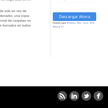
da solo en vez de
ordenador, una copia
Descargar Ahora
ormal de carpetas no
Gratuito para
Windows
,
Mac
,
Linux
,
NAS
,
án borrados en todos.
Móvil
y
TV