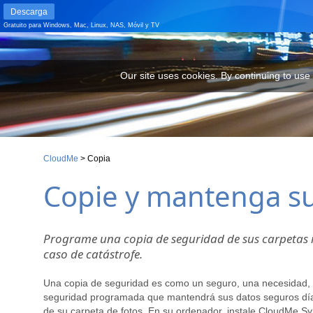
Descarga
Gratuito para
Windows
,
Mac
,
Linux
,
NAS
,
Móvil
y
TV
Our site uses cookies. By continuing to use our site you are agr
Our site uses cookies. By continuing to use
CloudMe
>
Copia
Copie y mantenga su
Programe una copia de seguridad de sus carpetas i
caso de catástrofe.
Una copia de seguridad es como un seguro, una necesidad, p
seguridad programada que mantendrá sus datos seguros día tr
de su carpeta de fotos. En su ordenador, instale CloudMe Syn