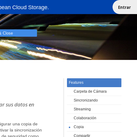
pean Cloud Storage.
Entrar
& Close
Features
Carpeta de Cámara
Sincronizando
ar sus datos en
Streaming
Colaboración
igurar una copia de
Copia
●
ivar la sincronización
ia de seguridad como
Compartir