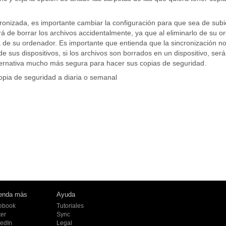
onizada, es importante cambiar la configuración para que sea de subi
rá de borrar los archivos accidentalmente, ya que al eliminarlo de su 
á de su ordenador. Es importante que entienda que la sincronización n
e sus dispositivos, si los archivos son borrados en un dispositivo, ser
ternativa mucho más segura para hacer sus copias de seguridad.
pia de seguridad a diaria o semanal
enda más
Ayuda
ebook
Tutoriales
ter
Sync
kedIn
Legal