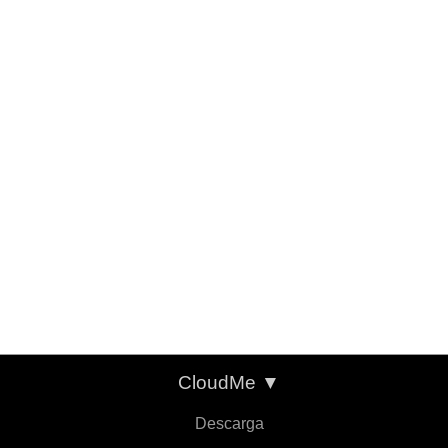
CloudMe
▼
Descarga