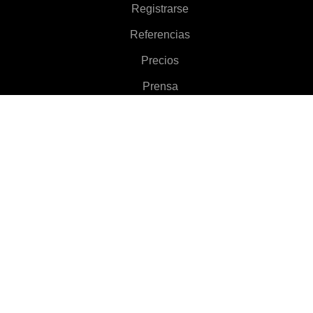
Registrarse
Referencias
Precios
Prensa
Sobre
Características
▼
Clientes
▼
Aprenda más
▼
Ayuda
▼
Language
▼