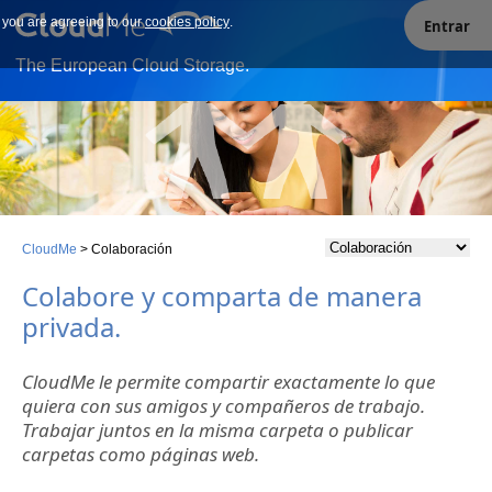
e you are agreeing to our
Our site uses cookies. By continuing to use our site you are
cookies policy
.
Entrar
agreeing to our cookies policy.
The European Cloud Storage.
CloudMe
>
Colaboración
Colabore y comparta de manera
privada.
CloudMe le permite compartir exactamente lo que
quiera con sus amigos y compañeros de trabajo.
Trabajar juntos en la misma carpeta o publicar
carpetas como páginas web.