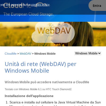
e you are agreeing to our
Our site uses cookies. By continuing to use our site you are
cookies policy
.
Entra
agreeing to our cookies policy.
The European Cloud Storage.
CloudMe
>
WebDAV
>
Windows Mobile
Unità di rete (WebDAV) per
Windows Mobile
Windows Mobile può accedere nativamente a CloudMe
Testato con Windows Mobile 6.1 su HTC Touch Diamond2.
Installazione dell'applicazione
Scarica e installa sul cellulare la Java Virtual Machine da Sun