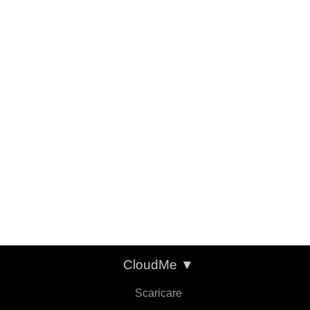
CloudMe
▼
Scaricare