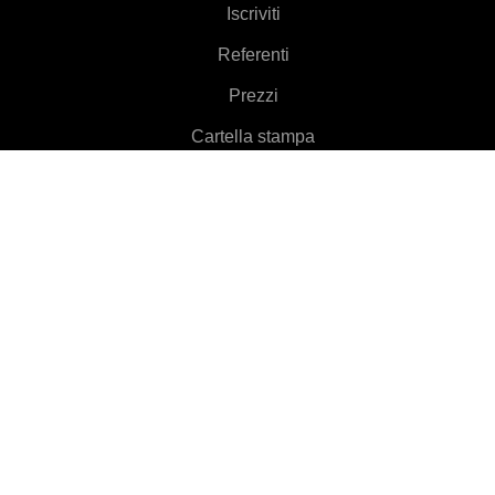
Iscriviti
Referenti
Prezzi
Cartella stampa
Informazioni
Caratteristiche
▼
Clienti
▼
Per saperne di più
▼
Aiuto
▼
Language
▼