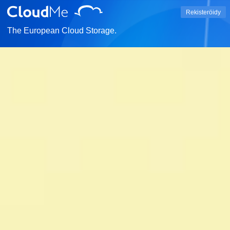
Rekisteröidy
The European Cloud Storage.