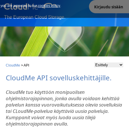
e you are agreeing to our
Our site uses cookies. By continuing to use our site you are
cookies policy
.
Kirjaudu sisään
agreeing to our cookies policy.
The European Cloud Storage.
CloudMe
>
API
CloudMe API sovelluskehittäjille.
CloudMe tuo käyttöön monipuolisen
ohjelmistorajapinnan, jonka avulla voidaan kehittää
palvelun kanssa vuorovaikutuksessa olevia sovelluksia
tai CLoudMe-palvelua käyttäviä uusia palveluja.
Kumppanit voivat myös luoda uusia tilejä
ohjelmistorajapinnan avulla.