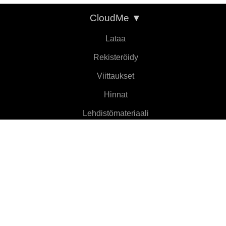
CloudMe
▼
Lataa
Rekisteröidy
Viittaukset
Hinnat
Lehdistömateriaali
Tietoja
Ominaisuudet
▼
Asiakasohjelmat
▼
Lisätietoja
▼