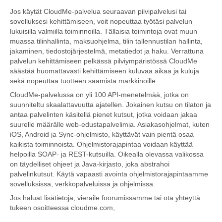
Jos käytät CloudMe-palvelua seuraavan pilvipalvelusi tai
sovelluksesi kehittämiseen, voit nopeuttaa työtäsi palvelun
lukuisilla valmiilla toiminnoilla. Tällaisia toimintoja ovat muun
muassa tilinhallinta, maksuohjelma, tilin tallennustilan hallinta,
jakaminen, tiedostojärjestelmä, metatiedot ja haku. Verrattuna
palvelun kehittämiseen pelkässä pilviympäristössä CloudMe
säästää huomattavasti kehittämiseen kuluvaa aikaa ja kuluja
sekä nopeuttaa tuotteen saamista markkinoille.
CloudMe-palvelussa on yli 100 API-menetelmää, jotka on
suunniteltu skaalattavuutta ajatellen. Jokainen kutsu on tilaton ja
antaa palvelinten käsitellä pienet kutsut, jotka voidaan jakaa
suurelle määrälle web-edustapalvelimia. Asiakasohjelmat, kuten
iOS, Android ja Sync-ohjelmisto, käyttävät vain pientä osaa
kaikista toiminnoista. Ohjelmistorajapintaa voidaan käyttää
helpoilla SOAP- ja REST-kutsuilla. Oikealla olevassa valikossa
on täydelliset ohjeet ja Java-kirjasto, joka abstrahoi
palvelinkutsut. Käytä vapaasti avointa ohjelmistorajapintaamme
sovelluksissa, verkkopalveluissa ja ohjelmissa.
Jos haluat lisätietoja, vieraile foorumissamme tai ota yhteyttä
tukeen osoitteessa cloudme.com,