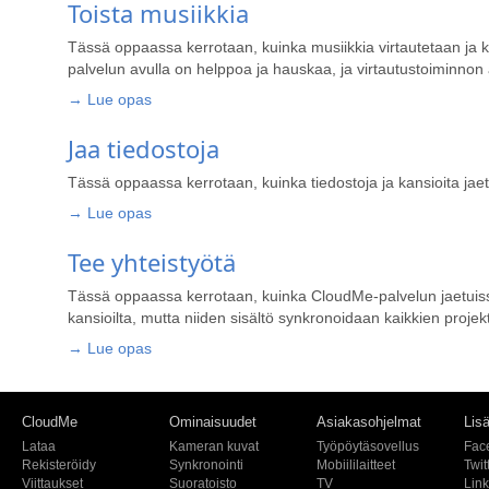
Toista musiikkia
Tässä oppaassa kerrotaan, kuinka musiikkia virtautetaan ja 
palvelun avulla on helppoa ja hauskaa, ja virtautustoiminnon 
→ Lue opas
Jaa tiedostoja
Tässä oppaassa kerrotaan, kuinka tiedostoja ja kansioita ja
→ Lue opas
Tee yhteistyötä
Tässä oppaassa kerrotaan, kuinka CloudMe-palvelun jaetuissa
kansioilta, mutta niiden sisältö synkronoidaan kaikkien projekt
→ Lue opas
CloudMe
Ominaisuudet
Asiakasohjelmat
Lisä
Lataa
Kameran kuvat
Työpöytäsovellus
Fac
Rekisteröidy
Synkronointi
Mobiililaitteet
Twit
Viittaukset
Suoratoisto
TV
Lin