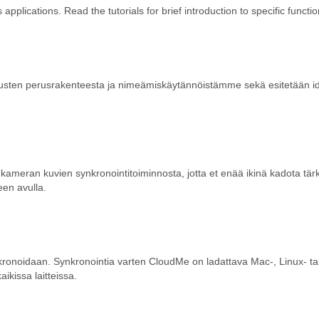
plications. Read the tutorials for brief introduction to specific function
sten perusrakenteesta ja nimeämiskäytännöistämme sekä esitetään ideo
eran kuvien synkronointitoiminnosta, jotta et enää ikinä kadota tärkei
neen avulla.
kronoidaan. Synkronointia varten CloudMe on ladattava Mac-, Linux- t
ikissa laitteissa.