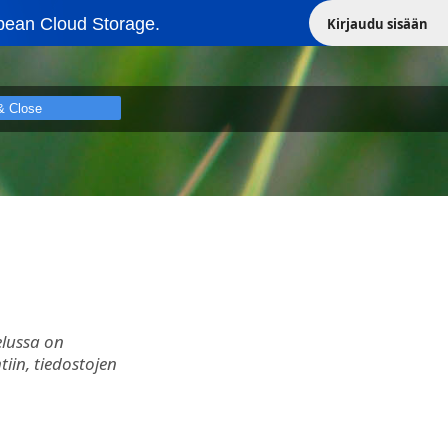
pean Cloud Storage.
Kirjaudu sisään
& Close
elussa on
iin, tiedostojen