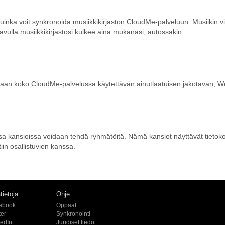
kuinka voit synkronoida musiikkikirjaston CloudMe-palveluun. Musiikin 
avulla musiikkikirjastosi kulkee aina mukanasi, autossakin.
etaan koko CloudMe-palvelussa käytettävän ainutlaatuisen jakotavan, W
 kansioissa voidaan tehdä ryhmätöitä. Nämä kansiot näyttävät tietokon
iin osallistuvien kanssa.
tietoja
Ohje
ebook
Oppaat
ter
Synkronointi
kedIn
Juridiset tiedot