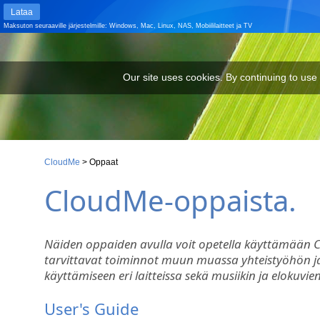
Lataa
Maksuton seuraaville järjestelmille:
Windows
,
Mac
,
Linux
,
NAS
,
Mobiililaitteet
ja
TV
Our site uses cookies. By continuing to use our site you are agr
Our site uses cookies. By continuing to use
CloudMe
>
Oppaat
CloudMe-oppaista.
Näiden oppaiden avulla voit opetella käyttämään Clou
tarvittavat toiminnot muun muassa yhteistyöhön jae
käyttämiseen eri laitteissa sekä musiikin ja elokuvi
User's Guide