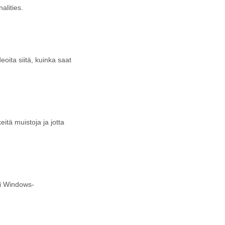
alities.
ita siitä, kuinka saat
tä muistoja ja jotta
ai Windows-