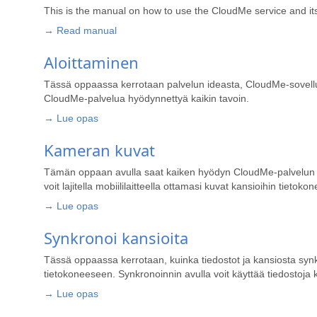
This is the manual on how to use the CloudMe service and its ap
→ Read manual
Aloittaminen
Tässä oppaassa kerrotaan palvelun ideasta, CloudMe-sovellu
CloudMe-palvelua hyödynnettyä kaikin tavoin.
→ Lue opas
Kameran kuvat
Tämän oppaan avulla saat kaiken hyödyn CloudMe-palvelun kam
voit lajitella mobiililaitteella ottamasi kuvat kansioihin tietoko
→ Lue opas
Synkronoi kansioita
Tässä oppaassa kerrotaan, kuinka tiedostot ja kansiosta syn
tietokoneeseen. Synkronoinnin avulla voit käyttää tiedostoja ka
→ Lue opas