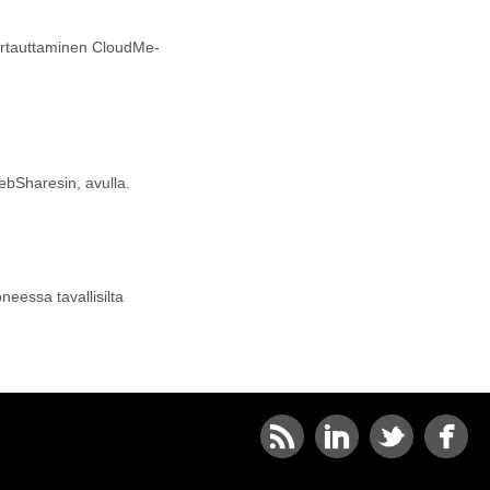
virtauttaminen CloudMe-
ebSharesin, avulla.
eessa tavallisilta