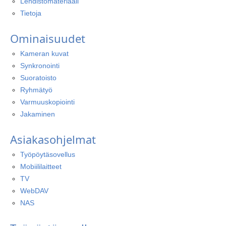
Lehdistömateriaali
Tietoja
Ominaisuudet
Kameran kuvat
Synkronointi
Suoratoisto
Ryhmätyö
Varmuuskopiointi
Jakaminen
Asiakasohjelmat
Työpöytäsovellus
Mobiililaitteet
TV
WebDAV
NAS