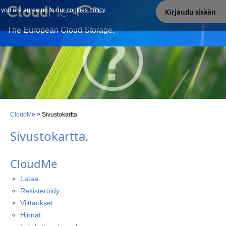
e you are agreeing to our
Our site uses cookies. By continuing to use our site you are
cookies policy
.
Kirjaudu sisään
agreeing to our cookies policy.
The European Cloud Storage.
CloudMe
>
Sivustokartta
Sivustokartta
.
CloudMe
Lataa
Rekisteröidy
Viittaukset
Hinnat