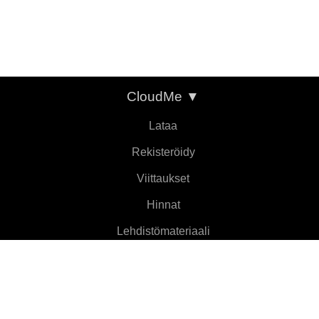
CloudMe
▼
Lataa
Rekisteröidy
Viittaukset
Hinnat
Lehdistömateriaali
Tietoja
Ominaisuudet
▼