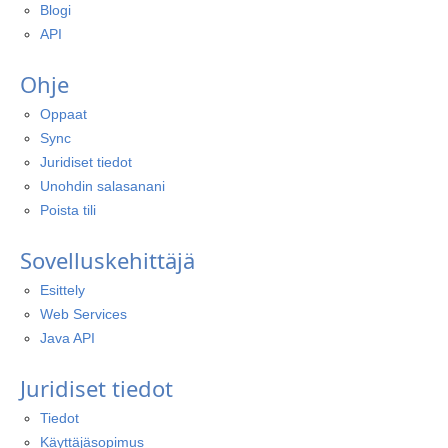
Blogi
API
Ohje
Oppaat
Sync
Juridiset tiedot
Unohdin salasanani
Poista tili
Sovelluskehittäjä
Esittely
Web Services
Java API
Juridiset tiedot
Tiedot
Käyttäjäsopimus