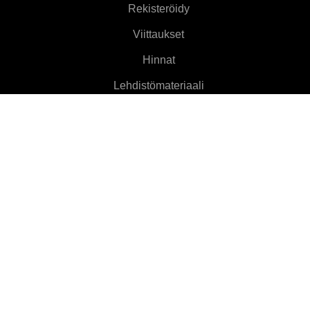
Rekisteröidy
Viittaukset
Hinnat
Lehdistömateriaali
Tietoja
Ominaisuudet
▼
Asiakasohjelmat
▼
Lisätietoja
▼
Ohje
▼
Language
▼