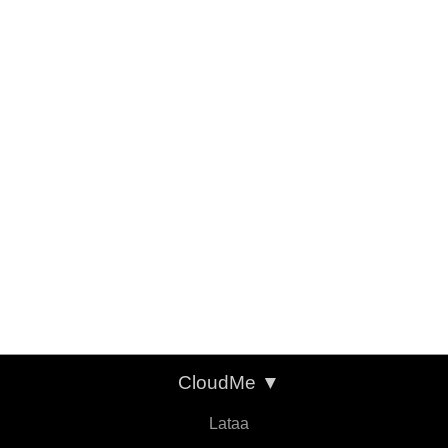
CloudMe
▼
Lataa