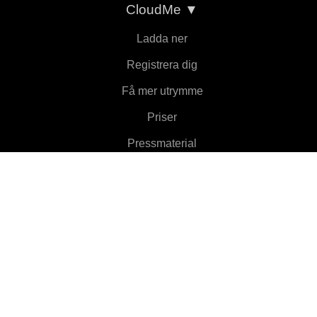
CloudMe
▼
Ladda ner
Registrera dig
Få mer utrymme
Priser
Pressmaterial
Om
Funktioner
▼
Klienter
▼
Läs mer
▼
Hjälp
▼