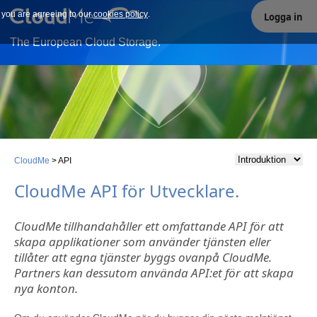
e you are agreeing to our
Our site uses cookies. By continuing to use our site you are
cookies policy
.
Logga in
agreeing to our cookies policy.
The European Cloud Storage.
CloudMe
>
API
CloudMe API för Utvecklare.
CloudMe tillhandahåller ett omfattande API för att
skapa applikationer som använder tjänsten eller
tillåter att egna tjänster byggs ovanpå CloudMe.
Partners kan dessutom använda API:et för att skapa
nya konton.