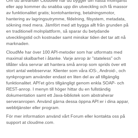
Om du använder CloudMe när du bygger din nästa molntjänst
eller app kommer du snabba upp din utveckling och få massor
av funktionalitet gratis; kontohantering, betalningsmotor,
hantering av lagringsutrymme, fildelning, filsystem, metadata,
sökning med mera. Jämfört med att bygga allt från grunden på
en traditionell molnplattform, så sparar du betydande
utvecklingstid och kostnader samt minskar tiden det tar att nå
marknaden.
CloudMe har över 100 API-metoder som har utformats med
maximal skalbarhet i åtanke. Varje anrop är "stateless" och
tillåter våra servrar att hantera små anrop som sprids över ett
stort antal webbservrar. Klienter som våra iOS-, Android-, och
synkprogram använder endast en liten del av all tillgänglig
funktionalitet. API'et görs tillgängligt genom enkla SOAP- och
REST-anrop. I menyn till höger hittar du en fullständig
dokumentation samt ett Java-bibliotek som abstraherar
serveranropen. Använd gärna dessa öppna API:er i dina appar,
webbtjänster eller program.
För mer information använd vårt Forum eller kontakta oss på
support at cloudme.com.