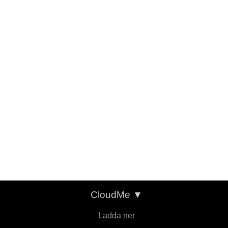
CloudMe
▼
Ladda ner