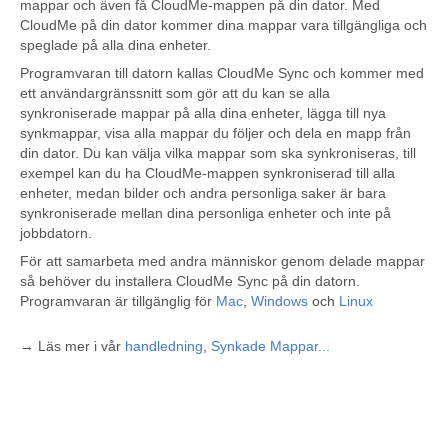
mappar och även få CloudMe-mappen på din dator. Med
CloudMe på din dator kommer dina mappar vara tillgängliga och
speglade på alla dina enheter.
Programvaran till datorn kallas CloudMe Sync och kommer med
ett användargränssnitt som gör att du kan se alla
synkroniserade mappar på alla dina enheter, lägga till nya
synkmappar, visa alla mappar du följer och dela en mapp från
din dator. Du kan välja vilka mappar som ska synkroniseras, till
exempel kan du ha CloudMe-mappen synkroniserad till alla
enheter, medan bilder och andra personliga saker är bara
synkroniserade mellan dina personliga enheter och inte på
jobbdatorn.
För att samarbeta med andra människor genom delade mappar
så behöver du installera CloudMe Sync på din datorn.
Programvaran är tillgänglig för
Mac
,
Windows
och
Linux
→ Läs mer i vår
handledning
,
Synkade Mappar...