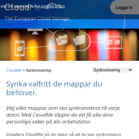
e you are agreeing to our
Our site uses cookies. By continuing to use our site you are
cookies policy
.
Logga in
agreeing to our cookies policy.
The European Cloud Storage.
CloudMe
>
Synkronisering
Synka valfritt de mappar du
behöver.
Välj vilka mappar som ska synkroniseras till varje
dator. Med CloudMe slipper du att få alla dina
personliga saker på din arbetsdator.
Installera CloudMe på din dator så att du kan synkronisera