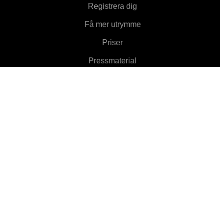
Registrera dig
Få mer utrymme
Priser
Pressmaterial
Om
Funktioner
▼
Klienter
▼
Läs mer
▼
Hjälp
▼
Language
▼