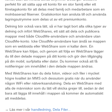
perfekt för att sätta upp ett konto för en stor familj eller ett
företagskonto för att delas med familj och medarbetare som en
molnbaserad filserver. Gratiskonton kan ansluta till och använda
lagringsutrymme som delas ut av ett premiumkonto.
Delning bör också vara lätt, så vi har tagit bort alla olika typer av
delning och infört WebShares, ett sätt att dela och publicera
mappar med både CloudMe-användare och användare utan
CloudMe-konto. Icke CloudMe-användare kan ändå se mappen
som en webbsida eller WebShare som vi kallar dem. En
WebShare kan följas, och genom att följa en WebShare lägger
du till den delade mappen på ditt konto och gör den tillgänglig
på din mobil, surfplatta eller dator. Du kommer också att få
notifieringar om innehållet i den delade mappen ändras.
Med WebShares kan du dela foton, videor och filer i mycket
högre kvalitet än MMS och dessutom gratis när du använder
någon WiFi eller nätverksanslutning. Dela en WebShare med
alla de människor som du lätt vill skicka grejer till, sedan är det
bara att lägga till innehåll i mappen så kommer de automatiskt
att meddelas.
→ Läs mer i vår
handledning
,
Dela Filer...