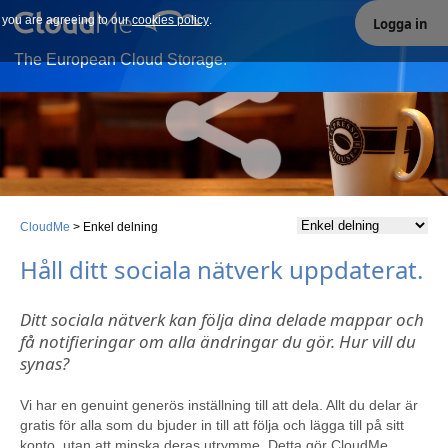
e you are agreeing to our
Our site uses cookies. By continuing to use our site you are
cookies policy
.
Logga in
agreeing to our cookies policy.
The European Cloud Storage.
CloudMe
>
Enkel delning
Håll ditt sociala nätverk uppdaterat.
Ditt sociala nätverk kan följa dina delade mappar och
få notifieringar om alla ändringar du gör. Hur vill du
synas?
Vi har en genuint generös inställning till att dela. Allt du delar är
gratis för alla som du bjuder in till att följa och lägga till på sitt
konto, utan att minska deras utrymme. Detta gör CloudMe