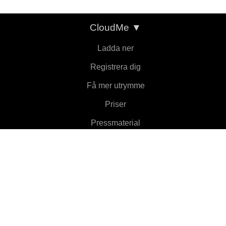
CloudMe
▼
Ladda ner
Registrera dig
Få mer utrymme
Priser
Pressmaterial
Om
Funktioner
▼
Klienter
▼
Läs mer
▼