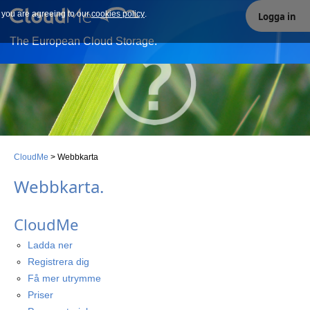
e you are agreeing to our
Our site uses cookies. By continuing to use our site you are
cookies policy
.
Logga in
agreeing to our cookies policy.
The European Cloud Storage.
CloudMe
>
Webbkarta
Webbkarta
.
CloudMe
Ladda ner
Registrera dig
Få mer utrymme
Priser