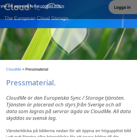
e you are agreeing to our
Our site uses cookies. By continuing to use our site you are
cookies policy
.
Logga in
agreeing to our cookies policy.
The European Cloud Storage.
CloudMe
>
Pressmaterial
Pressmaterial
.
CloudMe är den Europeiska Sync / Storage tjänsten.
Tjänsten är placerad och styrs från Sverige och all
data som lagras på servrar ägda av CloudMe. All data
skyddas av svensk lag.
Vänsterklicka på bilderna nedan för att öppna en högupplöst bild
i ett nytt fönster eller högerklicka för att spara bilden till din