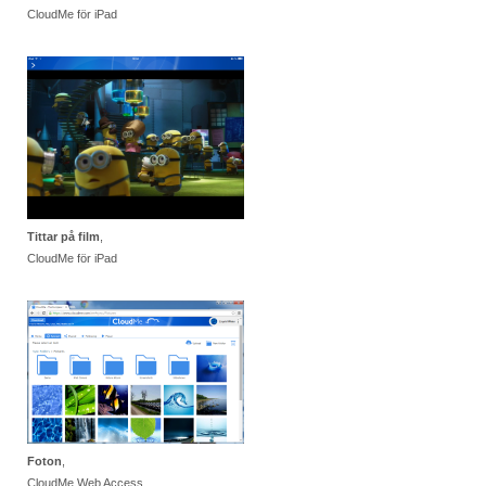
CloudMe för iPad
Tittar på film
,
CloudMe för iPad
Foton
,
CloudMe Web Access