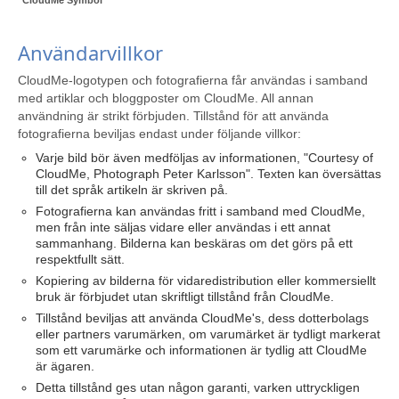
CloudMe Symbol
Användarvillkor
CloudMe-logotypen och fotografierna får användas i samband
med artiklar och bloggposter om CloudMe. All annan
användning är strikt förbjuden. Tillstånd för att använda
fotografierna beviljas endast under följande villkor:
Varje bild bör även medföljas av informationen, "Courtesy of
CloudMe, Photograph Peter Karlsson". Texten kan översättas
till det språk artikeln är skriven på.
Fotografierna kan användas fritt i samband med CloudMe,
men från inte säljas vidare eller användas i ett annat
sammanhang. Bilderna kan beskäras om det görs på ett
respektfullt sätt.
Kopiering av bilderna för vidaredistribution eller kommersiellt
bruk är förbjudet utan skriftligt tillstånd från CloudMe.
Tillstånd beviljas att använda CloudMe's, dess dotterbolags
eller partners varumärken, om varumärket är tydligt markerat
som ett varumärke och informationen är tydlig att CloudMe
är ägaren.
Detta tillstånd ges utan någon garanti, varken uttryckligen