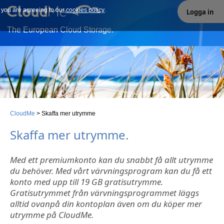
e you are agreeing to our
Our site uses cookies. By continuing to use our site you are
cookies policy
.
Logga in
agreeing to our cookies policy.
The European Cloud Storage.
CloudMe
>
Skaffa mer utrymme
Skaffa mer utrymme.
Med ett premiumkonto kan du snabbt få allt utrymme
du behöver. Med vårt värvningsprogram kan du få ett
konto med upp till 19 GB gratisutrymme.
Gratisutrymmet från värvningsprogrammet läggs
alltid ovanpå din kontoplan även om du köper mer
utrymme på CloudMe.